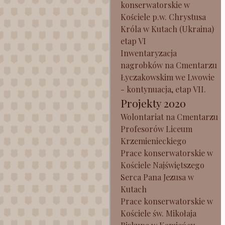
konserwatorskie w
Kościele p.w. Chrystusa
Króla w Kutach (Ukraina)
etap VI
Inwentaryzacja
nagrobków na Cmentarzu
Łyczakowskim we Lwowie
- kontynuacja, etap VII.
Projekty 2020
Wolontariat na Cmentarzu
Profesorów Liceum
Krzemienieckiego
Prace konserwatorskie w
Kościele Najświętszego
Serca Pana Jezusa w
Kutach
Prace konserwatorskie w
Kościele św. Mikołaja