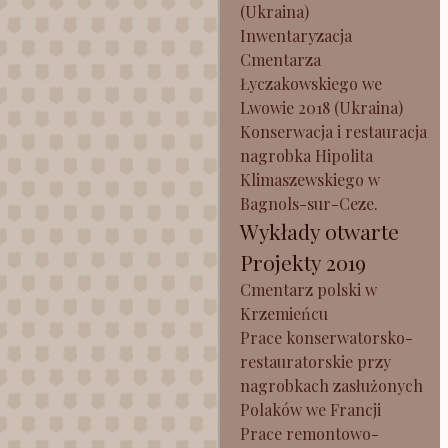
(Ukraina)
Inwentaryzacja
Cmentarza
Łyczakowskiego we
Lwowie 2018 (Ukraina)
Konserwacja i restauracja
nagrobka Hipolita
Klimaszewskiego w
Bagnols-sur-Ceze.
Wykłady otwarte
Projekty 2019
Cmentarz polski w
Krzemieńcu
Prace konserwatorsko-
restauratorskie przy
nagrobkach zasłużonych
Polaków we Francji
Prace remontowo-