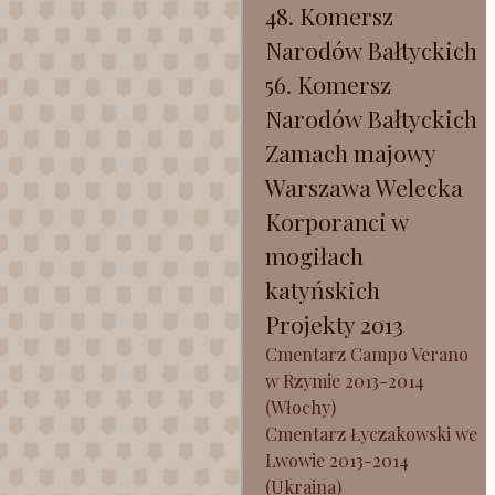
48. Komersz
Narodów Bałtyckich
56. Komersz
Narodów Bałtyckich
Zamach majowy
Warszawa Welecka
Korporanci w
mogiłach
katyńskich
Projekty 2013
Cmentarz Campo Verano
w Rzymie 2013-2014
(Włochy)
Cmentarz Łyczakowski we
Lwowie 2013-2014
(Ukraina)