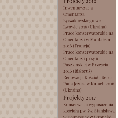
Projekty 2016
Inwentaryzacja
Cmentarza
Łyczakowskiego we
Lwowie 2016 (Ukraina)
Prace konserwatorskie na
Cmentarzu w Montrésor
2016 (Francja)
Prace konserwatorskie na
Cmentarzu przy ul.
Puszkińskiej w Brześciu
2016 (Białoruś)
Renowacja Kościoła Serca
Pana Jezusa w Kutach 2016
(Ukraina)
Projekty 2017
Konserwacja wyposażenia
kościoła pw. św. Stanisława
w Dourges 2017 (Francja)