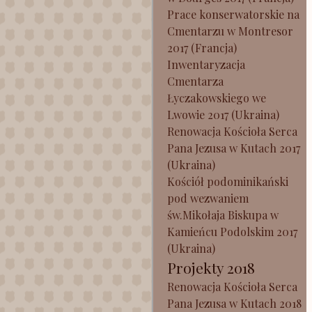
Prace konserwatorskie na
Cmentarzu w Montresor
2017 (Francja)
Inwentaryzacja
Cmentarza
Łyczakowskiego we
Lwowie 2017 (Ukraina)
Renowacja Kościoła Serca
Pana Jezusa w Kutach 2017
(Ukraina)
Kościół podominikański
pod wezwaniem
św.Mikołaja Biskupa w
Kamieńcu Podolskim 2017
(Ukraina)
Projekty 2018
Renowacja Kościoła Serca
Pana Jezusa w Kutach 2018