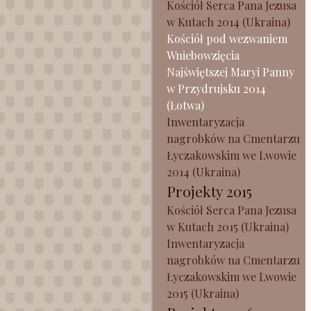
Kościół Serca Pana Jezusa
w Kutach 2014 (Ukraina)
Kościół pod wezwaniem
Wniebowzięcia
Najświętszej Maryi Panny
w Przydrujsku 2014
(Łotwa)
Inwentaryzacja
nagrobków na Cmentarzu
Łyczakowskim we Lwowie
2014 (Ukraina)
Projekty 2015
Kościół Serca Pana Jezusa
w Kutach 2015 (Ukraina)
Inwentaryzacja
nagrobków na Cmentarzu
Łyczakowskim we Lwowie
2015 (Ukraina)