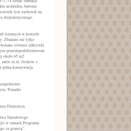
9–1774 dzięki fundacji
tu architekta Antonia
ościele tym zachował się
a iluzjonistycznego
ł ściennych w kościele
. Zbadano nie tylko
wykonano również odkrywki
dużym prawdopodobieństwem
cej około 65 m2
 autor m.in. fresków z
t pełna konserwacja
uzupełnieniu
arza. Ponadto
sza Dziurawca.
ictwa Narodowego
cji) w ramach Programu
go za granicą”.