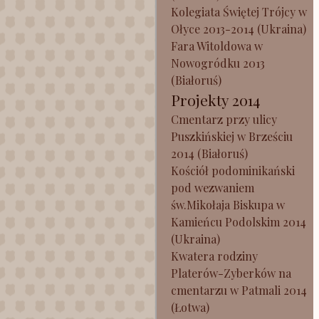
Kolegiata Świętej Trójcy w
Ołyce 2013-2014 (Ukraina)
Fara Witoldowa w
Nowogródku 2013
(Białoruś)
Projekty 2014
Cmentarz przy ulicy
Puszkińskiej w Brześciu
2014 (Białoruś)
Kościół podominikański
pod wezwaniem
św.Mikołaja Biskupa w
Kamieńcu Podolskim 2014
(Ukraina)
Kwatera rodziny
Platerów-Zyberków na
cmentarzu w Patmali 2014
(Łotwa)