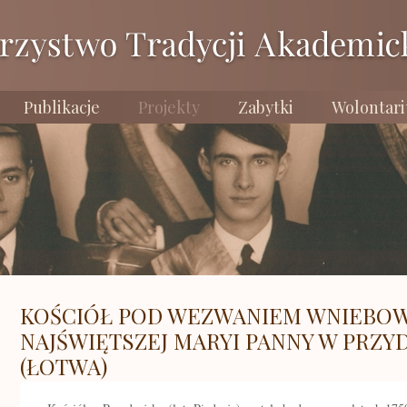
Publikacje
Projekty
Zabytki
Wolontari
KOŚCIÓŁ POD WEZWANIEM WNIEBOW
NAJŚWIĘTSZEJ MARYI PANNY W PRZYD
(ŁOTWA)