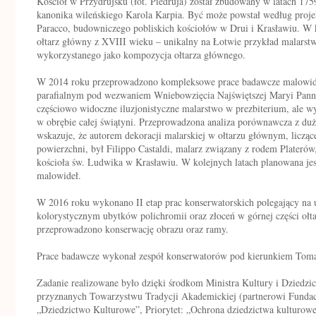
Kościół w Przydrujsku (łot. Piedruja) został zbudowany w latach 175
kanonika wileńskiego Karola Karpia. Być może powstał według projek
Paracco, budowniczego pobliskich kościołów w Drui i Krasławiu. W k
ołtarz główny z XVIII wieku – unikalny na Łotwie przykład malarstw
wykorzystanego jako kompozycja ołtarza głównego.
W 2014 roku przeprowadzono kompleksowe prace badawcze malowide
parafialnym pod wezwaniem Wniebowzięcia Najświętszej Maryi Panny
częściowo widoczne iluzjonistyczne malarstwo w prezbiterium, ale 
w obrębie całej świątyni. Przeprowadzona analiza porównawcza z 
wskazuje, że autorem dekoracji malarskiej w ołtarzu głównym, liczą
powierzchni, był Filippo Castaldi, malarz związany z rodem Platerów,
kościoła św. Ludwika w Krasławiu. W kolejnych latach planowana jes
malowideł.
W 2016 roku wykonano II etap prac konserwatorskich polegający na 
kolorystycznym ubytków polichromii oraz złoceń w górnej części ołt
przeprowadzono konserwację obrazu oraz ramy.
Prace badawcze wykonał zespół konserwatorów pod kierunkiem Toma
Zadanie realizowane było dzięki środkom Ministra Kultury i Dziedz
przyznanych Towarzystwu Tradycji Akademickiej (partnerowi Funda
„Dziedzictwo Kulturowe”, Priorytet: „Ochrona dziedzictwa kulturowe