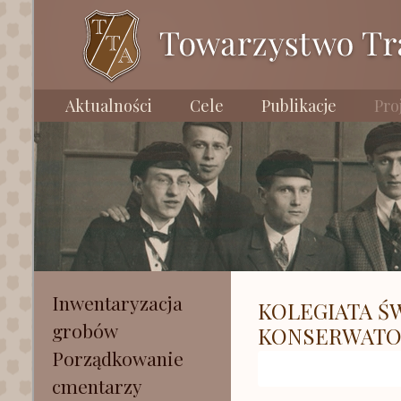
Aktualności
Cele
Publikacje
Pro
Inwentaryzacja
KOLEGIATA Ś
grobów
KONSERWATO
Porządkowanie
cmentarzy