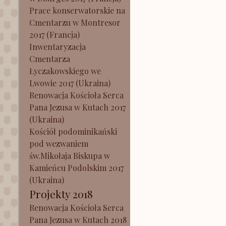
Prace konserwatorskie na
Cmentarzu w Montresor
2017 (Francja)
Inwentaryzacja
Cmentarza
Łyczakowskiego we
Lwowie 2017 (Ukraina)
Renowacja Kościoła Serca
Pana Jezusa w Kutach 2017
(Ukraina)
Kościół podominikański
pod wezwaniem
św.Mikołaja Biskupa w
Kamieńcu Podolskim 2017
(Ukraina)
Projekty 2018
Renowacja Kościoła Serca
Pana Jezusa w Kutach 2018