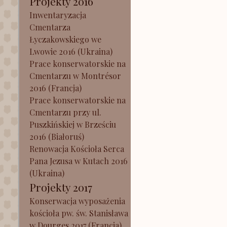
Projekty 2016
Inwentaryzacja
Cmentarza
Łyczakowskiego we
Lwowie 2016 (Ukraina)
Prace konserwatorskie na
Cmentarzu w Montrésor
2016 (Francja)
Prace konserwatorskie na
Cmentarzu przy ul.
Puszkińskiej w Brześciu
2016 (Białoruś)
Renowacja Kościoła Serca
Pana Jezusa w Kutach 2016
(Ukraina)
Projekty 2017
Konserwacja wyposażenia
kościoła pw. św. Stanisława
w Dourges 2017 (Francja)