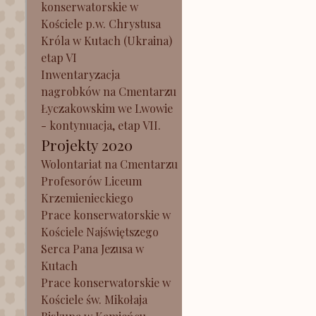
konserwatorskie w
Kościele p.w. Chrystusa
Króla w Kutach (Ukraina)
etap VI
Inwentaryzacja
nagrobków na Cmentarzu
Łyczakowskim we Lwowie
- kontynuacja, etap VII.
Projekty 2020
Wolontariat na Cmentarzu
Profesorów Liceum
Krzemienieckiego
Prace konserwatorskie w
Kościele Najświętszego
Serca Pana Jezusa w
Kutach
Prace konserwatorskie w
Kościele św. Mikołaja