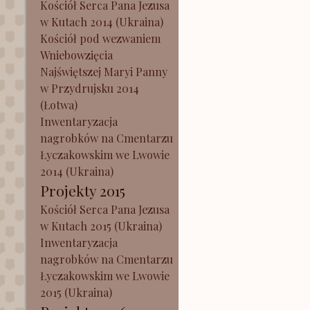
Kościół Serca Pana Jezusa
w Kutach 2014 (Ukraina)
Kościół pod wezwaniem
Wniebowzięcia
Najświętszej Maryi Panny
w Przydrujsku 2014
(Łotwa)
Inwentaryzacja
nagrobków na Cmentarzu
Łyczakowskim we Lwowie
2014 (Ukraina)
Projekty 2015
Kościół Serca Pana Jezusa
w Kutach 2015 (Ukraina)
Inwentaryzacja
nagrobków na Cmentarzu
Łyczakowskim we Lwowie
2015 (Ukraina)