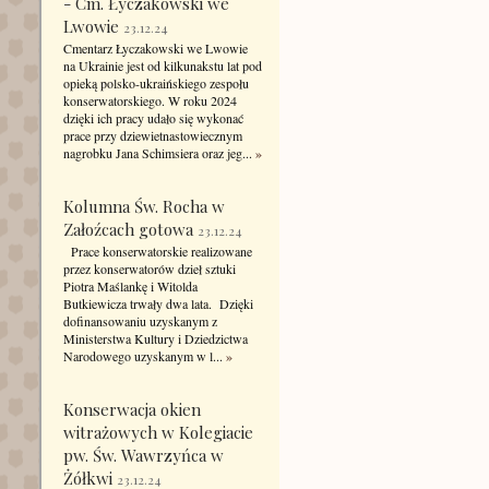
- Cm. Łyczakowski we
Lwowie
23.12.24
Cmentarz Łyczakowski we Lwowie
na Ukrainie jest od kilkunakstu lat pod
opieką polsko-ukraińskiego zespołu
konserwatorskiego. W roku 2024
dzięki ich pracy udało się wykonać
prace przy dziewietnastowiecznym
nagrobku Jana Schimsiera oraz jeg...
»
Kolumna Św. Rocha w
Załoźcach gotowa
23.12.24
Prace konserwatorskie realizowane
przez konserwatorów dzieł sztuki
Piotra Maślankę i Witolda
Butkiewicza trwały dwa lata. Dzięki
dofinansowaniu uzyskanym z
Ministerstwa Kultury i Dziedzictwa
Narodowego uzyskanym w l...
»
Konserwacja okien
witrażowych w Kolegiacie
pw. Św. Wawrzyńca w
Żółkwi
23.12.24