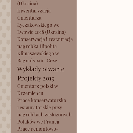
(Ukraina)
Inwentaryzacja
Cmentarza
Łyczakowskiego we
Lwowie 2018 (Ukraina)
Konserwacja i restauracja
nagrobka Hipolita
Klimaszewskiego w
Bagnols-sur-Ceze.
Wykłady otwarte
Projekty 2019
Cmentarz polski w
Krzemieńcu
Prace konserwatorsko-
restauratorskie przy
nagrobkach zasłużonych
Polaków we Francji
Prace remontowo-