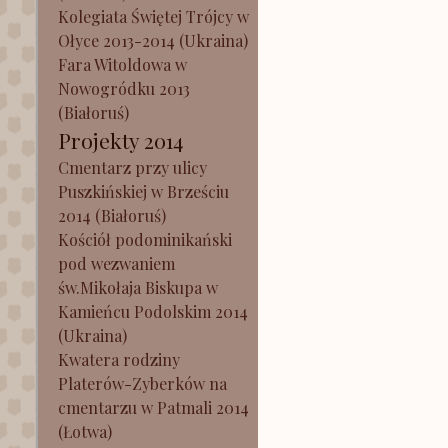
Kolegiata Świętej Trójcy w
Ołyce 2013-2014 (Ukraina)
Fara Witoldowa w
Nowogródku 2013
(Białoruś)
Projekty 2014
Cmentarz przy ulicy
Puszkińskiej w Brześciu
2014 (Białoruś)
Kościół podominikański
pod wezwaniem
św.Mikołaja Biskupa w
Kamieńcu Podolskim 2014
(Ukraina)
Kwatera rodziny
Platerów-Zyberków na
cmentarzu w Patmali 2014
(Łotwa)