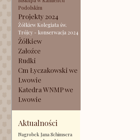
Biskupa w Kamieńcu
Podolskim
Projekty 2024
Żółkiew Kolegiata św.
Trójcy - konserwacja 2024
Żółkiew
Załoźce
Rudki
Cm Łyczakowski we
Lwowie
Katedra WNMP we
Lwowie
Aktualności
Nagrobek Jana Schimsera