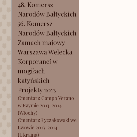
48. Komersz
Narodów Bałtyckich
56. Komersz
Narodów Bałtyckich
Zamach majowy
Warszawa Welecka
Korporanci w
mogiłach
katyńskich
Projekty 2013
Cmentarz Campo Verano
w Rzymie 2013-2014
(Włochy)
Cmentarz Łyczakowski we
Lwowie 2013-2014
(Ukraina)